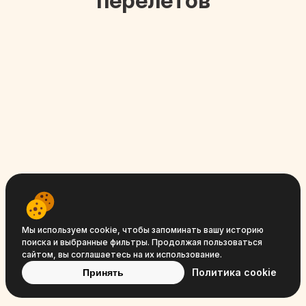
перелётов
Travelpayouts © 2008−2026
Условия
Политика
Политика
Мы используем cookie, чтобы запоминать вашу историю
поиска и выбранные фильтры. Продолжая пользоваться
обслуживания
конфиденциальности
cookie
сайтом, вы соглашаетесь на их использование.
Политика cookie
Принять